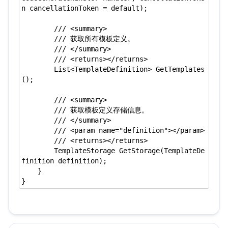
n cancellationToken = default);

        /// <summary>

        /// 获取所有模板定义。

        /// </summary>

        /// <returns></returns>

        List<TemplateDefinition> GetTemplates
();

        /// <summary>

        /// 获取模板定义存储信息。

        /// </summary>

        /// <param name="definition"></param>

        /// <returns></returns>

        TemplateStorage GetStorage(TemplateDe
finition definition);

    }
