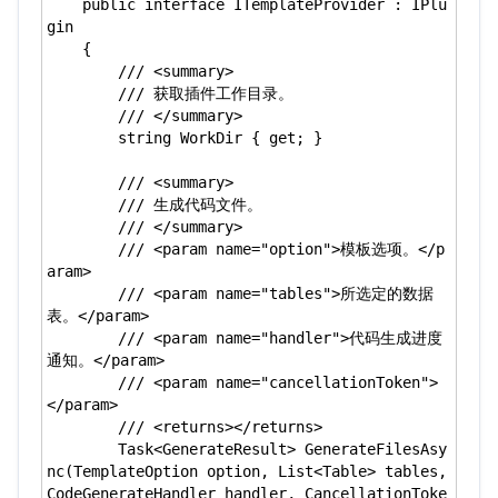
    public interface ITemplateProvider : IPlu
gin

    {

        /// <summary>

        /// 获取插件工作目录。

        /// </summary>

        string WorkDir { get; }

        /// <summary>

        /// 生成代码文件。

        /// </summary>

        /// <param name="option">模板选项。</p
aram>

        /// <param name="tables">所选定的数据
表。</param>

        /// <param name="handler">代码生成进度
通知。</param>

        /// <param name="cancellationToken">
</param>

        /// <returns></returns>

        Task<GenerateResult> GenerateFilesAsy
nc(TemplateOption option, List<Table> tables, 
CodeGenerateHandler handler, CancellationToke